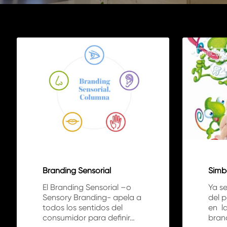
Branding
Simbología
Sensorial
del
NOTICIAS
ARTÍCULO
Branding
Branding Sensorial
Simb
El Branding Sensorial –o
Ya se
Sensory Branding- apela a
del 
todos los sentidos del
en la
consumidor para definir…
bran