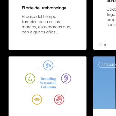
para
El arte del «rebranding»
Cada
llega
El paso del tiempo
prop
también pesa en las
nuevo
marcas, esas marcas que,
con algunos años…
0
Branding
City
Sensorial
Branding.
0
ARTÍCULOS
ARTÍCULO
La
identidad
única
de
la
ciudad.