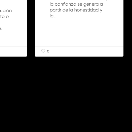
la confianza se genera a
partir de la honestidad y
tución
la…
to o
e…
0