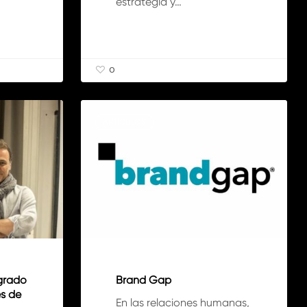
estrategia y…
0
Brand
Gap
ARTÍCULOS
grado
Brand Gap
és de
En las relaciones humanas,