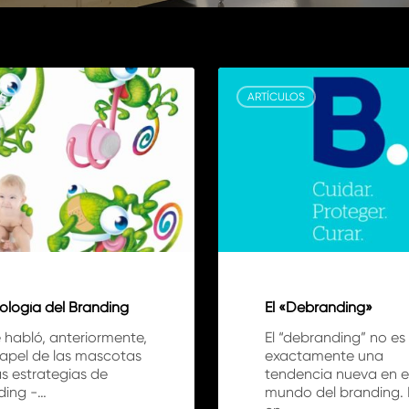
El
«Debranding»
S
ARTÍCULOS
ología del Branding
El «Debranding»
 habló, anteriormente,
El “debranding” no es
papel de las mascotas
exactamente una
s estrategias de
tendencia nueva en e
ding -…
mundo del branding.