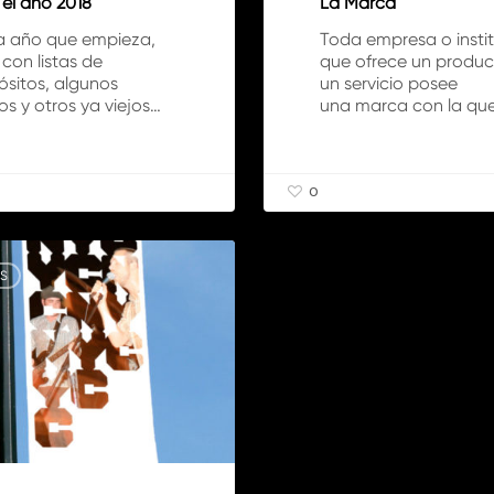
 el año 2018
La Marca
 año que empieza,
Toda empresa o insti
 con listas de
que ofrece un produc
ósitos, algunos
un servicio posee
s y otros ya viejos…
una marca con la qu
0
S