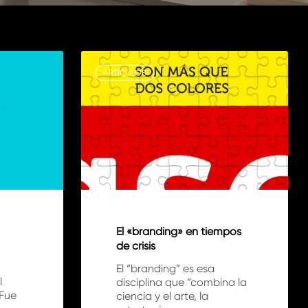
El
«branding»
ARTÍCULOS
en
tiempos
de
crisis
El «branding» en tiempos
de crisis
El “branding” es esa
l
disciplina que “combina la
 Fue
ciencia y el arte, la