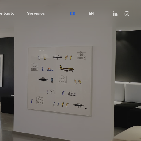
ES
linkedin
instagra
ontacto
Servicios
|
EN