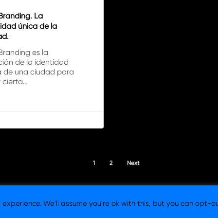
Branding. La
idad única de la
ad.
Branding es la
ión de la identidad
a de una ciudad para
 cierta…
1
2
Next
experience. We'll assume you're ok with this, but you can opt-ou
 Consultora y Agencia de Branding en Barcelona y Madrid. |
Aviso l