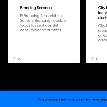
Branding Sensorial
City 
ident
El Branding Sensorial –o
ciud
Sensory Branding- apela a
todos los sentidos del
City 
consumidor para definir…
creac
únic
crear
0
5
This website uses cookies to improve your 
© 2026 Columna Branding -