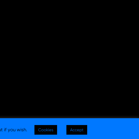
t if you wish.
Cookies
Accept
egal
|
Política de privacidad