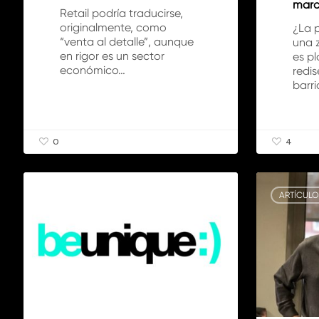
marc
Retail podría traducirse,
originalmente, como
¿La 
“venta al detalle”, aunque
una 
en rigor es un sector
es pl
económico…
redi
barri
0
4
Potenciar
Columna
el
con
ARTÍCULOS
ARTÍCULO
«branding
el
personal»:
postgrado
un
en
propósito
Innovación
para
a
el
través
año
de
2018
La