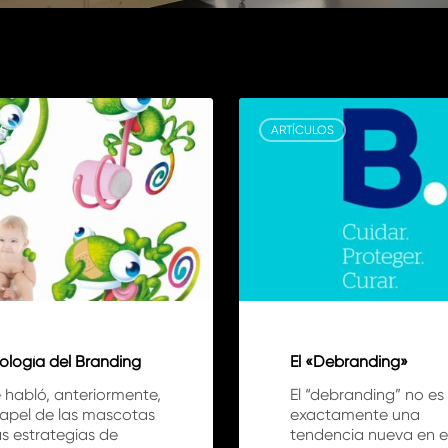
El
«Debranding»
S
ARTÍCULOS
ología del Branding
El «Debranding»
 habló, anteriormente,
El “debranding” no es
papel de las mascotas
exactamente una
s estrategias de
tendencia nueva en e