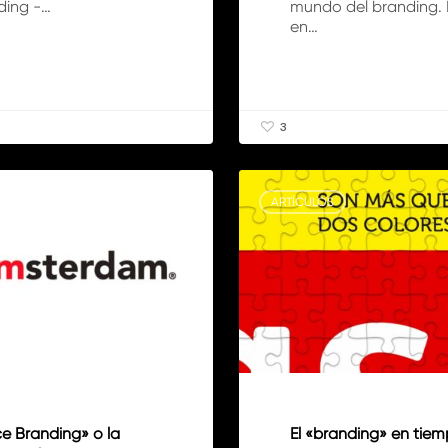
ding -…
mundo del branding.
en…
3
El
«branding»
S
ARTÍCULOS
en
tiempos
de
crisis
ce Branding» o la
El «branding» en tie