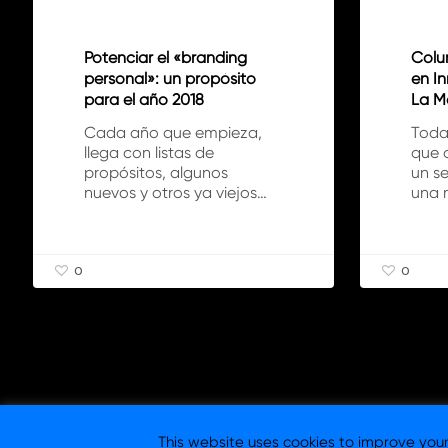
Marca
Potenciar el «branding
Colu
personal»: un propósito
en I
para el año 2018
La M
Cada año que empieza,
Toda
llega con listas de
que 
propósitos, algunos
un se
nuevos y otros ya viejos…
una 
0
0
This website uses cookies to improve your 