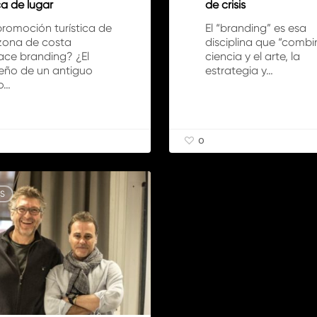
a de lugar
de crisis
promoción turística de
El “branding” es esa
zona de costa
disciplina que “combi
ace branding? ¿El
ciencia y el arte, la
seño de un antiguo
estrategia y…
o…
0
S