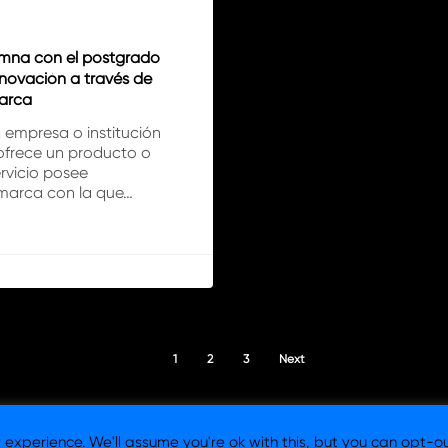
mna con el postgrado
nnovación a través de
arca
 empresa o institución
ofrece un producto o
rvicio posee
marca con la que…
1
2
3
Next
experience. We'll assume you're ok with this, but you can opt-ou