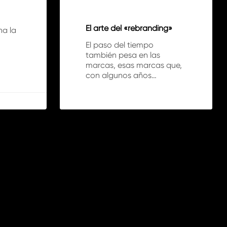
El arte del «rebranding»
na la
El paso del tiempo
también pesa en las
marcas, esas marcas que,
con algunos años…
0