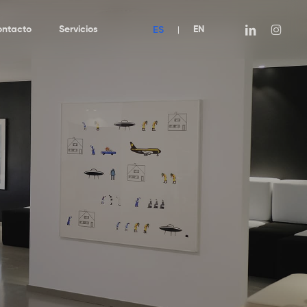
ES
linkedin
instagra
ontacto
Servicios
|
EN