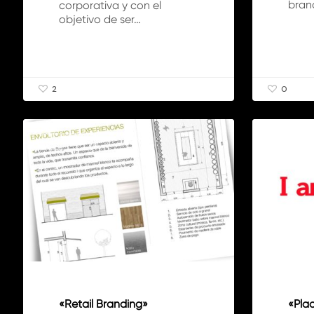
bran
corporativa y con el
objetivo de ser…
2
0
«Retail
«Place
Branding»
Branding»
ARTÍCULOS
ARTÍCULO
o
la
marca
de
lugar
«Retail Branding»
«Pla