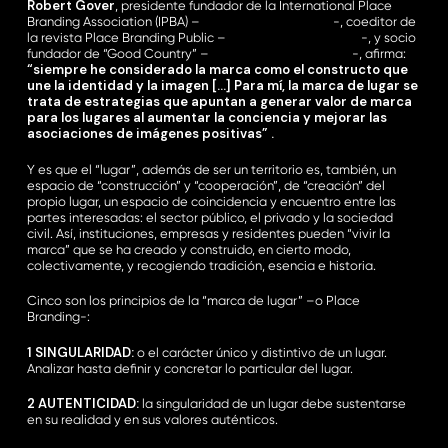
Robert Gover
, presidente fundador de la International Place
Branding Association (IPBA) –
http://bit.ly/2EMrSnJ
-, coeditor de
la revista Place Branding Public –
http://bit.ly/2ExBzag
-, y socio
fundador de “Good Country” –
http://bit.ly/2C9nQ3G
-, afirma:
“siempre he considerado la marca como el constructo que
une la identidad y la imagen […] Para mí, la marca de lugar se
trata de estrategias que apuntan a generar valor de marca
para los lugares al aumentar la conciencia y mejorar las
asociaciones de imágenes positivas” .
Y es que el “lugar”, además de ser un territorio es, también, un
espacio de “construcción” y “cooperación”, de “creación” del
propio lugar, un espacio de coincidencia y encuentro entre las
partes interesadas: el sector público, el privado y la sociedad
civil. Así, instituciones, empresas y residentes pueden “vivir la
marca” que se ha creado y construido, en cierto modo,
colectivamente, y recogiendo tradición, esencia e historia.
Cinco son los principios de la “marca de lugar” –o Place
Branding-:
1 SINGULARIDAD:
o el carácter único y distintivo de un lugar.
Analizar hasta definir y concretar lo particular del lugar.
2 AUTENTICIDAD:
la singularidad de un lugar debe sustentarse
en su realidad y en sus valores auténticos.