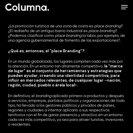
Skip
Men
to
main
content
¿La promoción turística de una zona de costa es
place branding
?
¿El rediseño de un antiguo barrio industrial es
place branding
?
¿Podemos clasificar como
place branding
la labor, por ejemplo, de
una agencia gubernamental de fomento de las exportaciones?.
¿Qué es, entonces, el “place Branding”?.
En un mundo globalizado, los lugares compiten cada vez más por
la “marca
la atención. En un entorno tan altamente competitivo,
de lugar” es el conjunto de herramientas y estrategias que
pueden ayudar, creando una identidad competitiva, para
influir en mercados relevantes, de cualquier lugar –nación,
región, ciudad, pueblo o árela local-.
En definitiva, el
branding
aplicado primero a productos y después
a servicios, empresas, partidos políticos y organizaciones de todo
tipo, ha llevado a los gestores públicos y privados de países,
regiones y ciudades a intentar aplicarlo a sus respectivos
territorios con el fin de ganar presencia y atractivo en un entorno
cada vez más competitivo, ya sea para atraer turistas, inversores
o residentes.