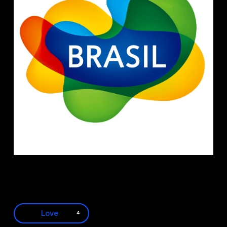
Love
4