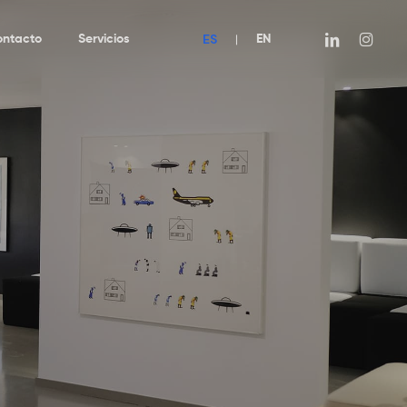
ES
linkedin
instagra
ontacto
Servicios
|
EN