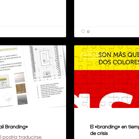
0
El
«branding»
S
ARTÍCULOS
en
tiempos
de
crisis
ail Branding»
El «branding» en tie
de crisis
l podría traducirse,