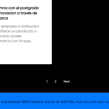
mna con el postgrado
nnovación a través de
arca
 empresa o institución
ofrece un producto o
rvicio posee
marca con la que…
1
2
Next
experience. We'll assume you're ok with this, but you can opt-ou
 Consultora y Agencia de Branding en Barcelona y Madrid. |
Aviso l