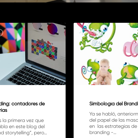
Simbología
del
ARTÍCULOS
Branding
ding: contadores de
Simbología del Brand
rias
Ya se habló, anterior
del papel de las mas
s la primera vez que
en las estrategias de
bla en este blog del
branding -…
d storytelling”, pero…