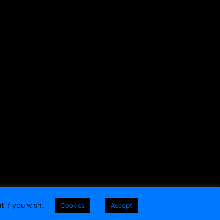
t if you wish.
Cookies
Accept
egal
|
Política de privacidad