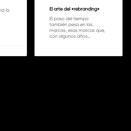
El arte del «rebranding»
na la
El paso del tiempo
también pesa en las
marcas, esas marcas que,
con algunos años…
0