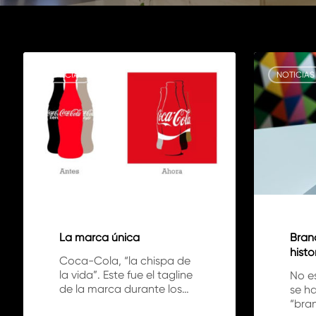
La
Branding:
marca
contadores
NOTICIAS
NOTICIAS
única
de
historias
La marca única
Bran
histo
Coca-Cola, “la chispa de
la vida”. Este fue el tagline
No e
de la marca durante los…
se ha
“bran