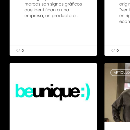
marcas son signos gráficos
orig
que identifican a una
“vent
empresa, un producto o,…
en ri
econ
0
0
Potenciar
Columna
el
con
ARTÍCULOS
ARTÍCULO
«branding
el
personal»:
postgrado
un
en
propósito
Innovación
para
a
el
través
año
de
2018
La
Marca