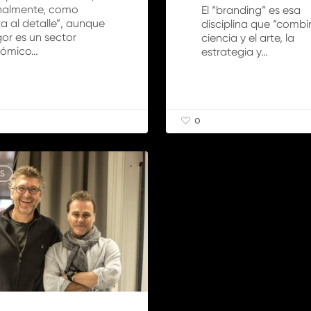
inalmente, como
El “branding” es esa
a al detalle”, aunque
disciplina que “combi
gor es un sector
ciencia y el arte, la
ómico…
estrategia y…
0
S