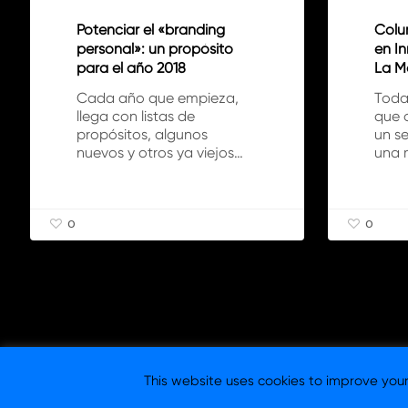
Potenciar el «branding
Colu
personal»: un propósito
en I
para el año 2018
La M
Cada año que empieza,
Toda
llega con listas de
que 
propósitos, algunos
un se
nuevos y otros ya viejos…
una 
0
0
This website uses cookies to improve your 
© 2026 Columna Branding -