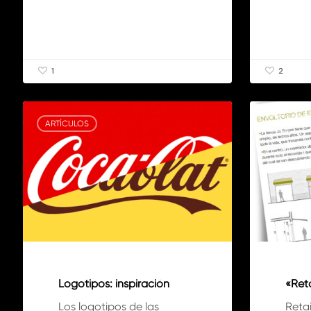
1
2
Logotipos:
«Retail
inspiración
Branding»
ARTÍCULOS
ARTÍCULO
Logotipos: inspiración
«Ret
Los logotipos de las
Retai