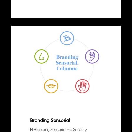
Branding
0
Sensorial
ARTÍCULOS
Branding Sensorial
El Branding Sensorial –o Sensory