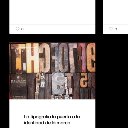
0
0
La
tipografía
ARTÍCULOS
la
puerta
a
la
identidad
de
la
marca.
La tipografía la puerta a la
identidad de la marca.