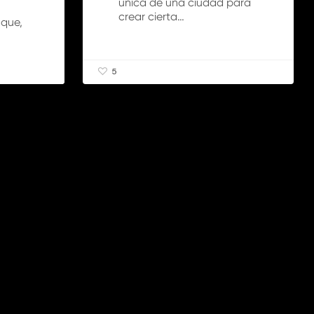
única de una ciudad para
crear cierta…
 que,
5