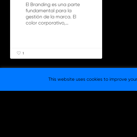
El Branding es una parte
fundamental para la
gestión de la marca. El
color corporativo,…
1
This website uses cookies to improve your 
© 2026 Columna Branding -