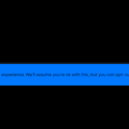
experience. We'll assume you're ok with this, but you can opt-ou
 Consultora y Agencia de Branding en Barcelona y Madrid. |
Aviso l