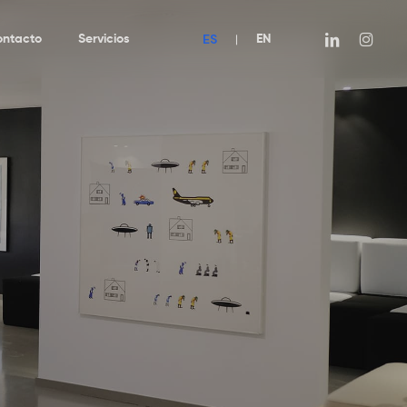
ES
linkedin
instagra
ontacto
Servicios
|
EN