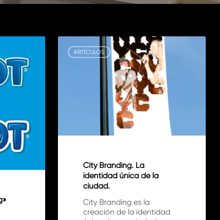
City
Branding.
ARTÍCULOS
La
identidad
única
de
la
ciudad.
City Branding. La
identidad única de la
ciudad.
g»
City Branding es la
creación de la identidad