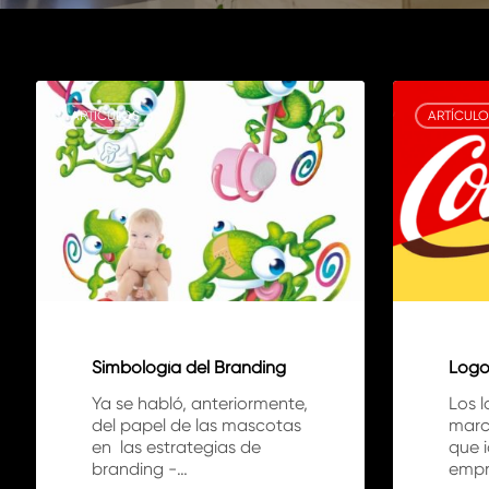
Simbología
Logotipos:
del
inspiración
ARTÍCULOS
ARTÍCULO
Branding
Simbología del Branding
Logot
Ya se habló, anteriormente,
Los l
del papel de las mascotas
marc
en las estrategias de
que i
branding -…
empr