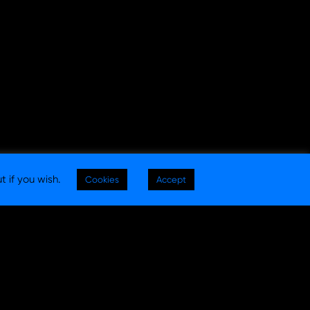
t if you wish.
Cookies
Accept
egal
|
Política de privacidad