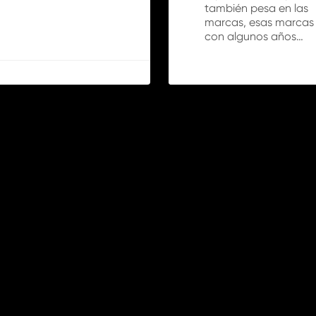
también pesa en las
marcas, esas marcas
con algunos años…
0