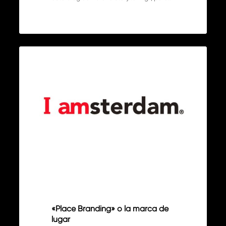
«Place
4
Branding»
ARTÍCULOS
o
la
marca
de
lugar
«Place Branding» o la marca de
lugar