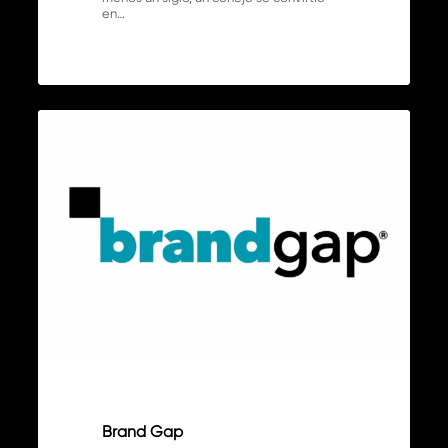
en…
Brand
0
Gap
ARTÍCULOS
Brand Gap