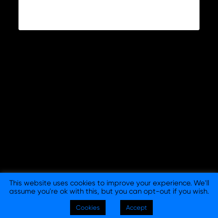
This website uses cookies to improve your experience. We'll
assume you're ok with this, but you can opt-out if you wish.
© 2026 Columna Branding - Consultora y Agencia de
Cookies
Accept
Branding en Barcelona y Madrid. |
Aviso legal
|
Política de