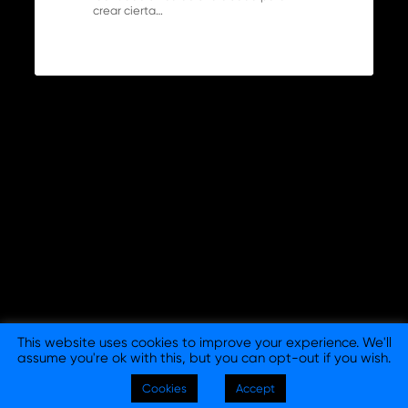
crear cierta…
This website uses cookies to improve your experience. We'll
assume you're ok with this, but you can opt-out if you wish.
© 2026 Columna Branding - Consultora y Agencia de
Cookies
Accept
Branding en Barcelona y Madrid. |
Aviso legal
|
Política de