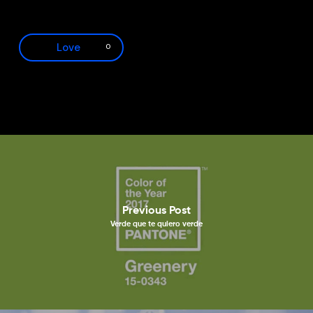
Love
0
Previous Post
Verde que te quiero verde