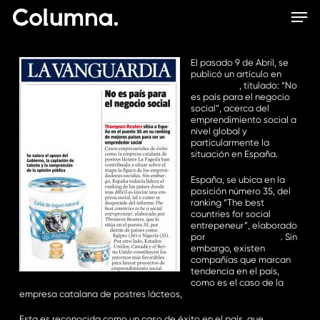
Skip
Men
to
main
content
El pas
ado 9 de Abril, se
publicó un artículo en
La
Vanguardia
, titulado: “No
es país para el negocio
social”, acerca del
emprendimiento social a
nivel global y
particularmente la
situación en España.
España, se ubica en la
posición número 35, del
ranking “The best
countries for social
entrepeneur”, elaborado
por
Thomson Reuters
. Sin
embargo, existen
compañías que marcan
tendencia en el país,
como es el caso de la
empresa catalana de postres lácteos,
“La Fageda”.
Esta es reconocida como un caso de éxito en el país, que