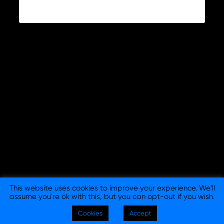
This website uses cookies to improve your experience. We'll
assume you're ok with this, but you can opt-out if you wish.
© 2026 Columna Branding - Consultora y Agencia de
Cookies
Accept
Branding en Barcelona y Madrid. |
Aviso legal
|
Política de