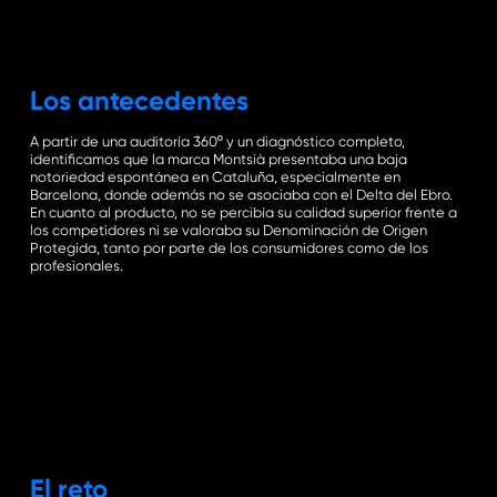
the
next
Los antecedentes
secti
A partir de una auditoría 360º y un diagnóstico completo,
identificamos que la marca Montsià presentaba una baja
notoriedad espontánea en Cataluña, especialmente en
Barcelona, donde además no se asociaba con el Delta del Ebro.
En cuanto al producto, no se percibía su calidad superior frente a
los competidores ni se valoraba su Denominación de Origen
Protegida, tanto por parte de los consumidores como de los
profesionales.
El reto