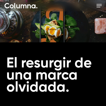
Skip
Men
to
main
content
El resurgir de
una marca
olvidada.