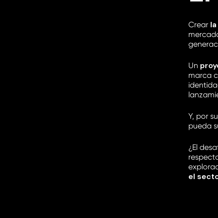
l
Crear
mercado
generac
proy
Un
marca co
identida
lanzami
Y, por s
pueda su
¿El desa
respecto
explora
el sect