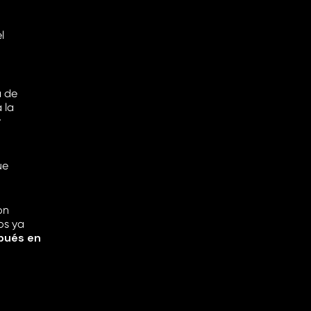
l
a de
 la
y
ue
on
os ya
spués en