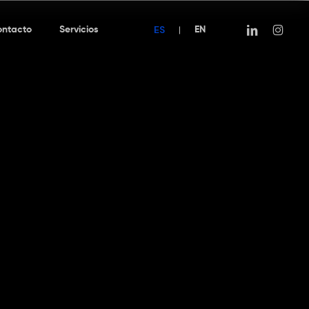
ES
linkedin
instagra
ontacto
Servicios
|
EN