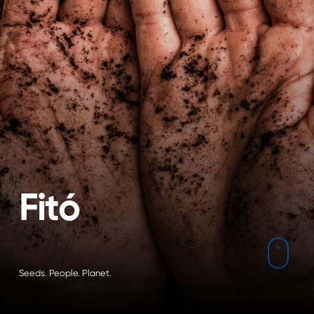
F
i
t
ó
Navig
Seeds. People. Planet.
to